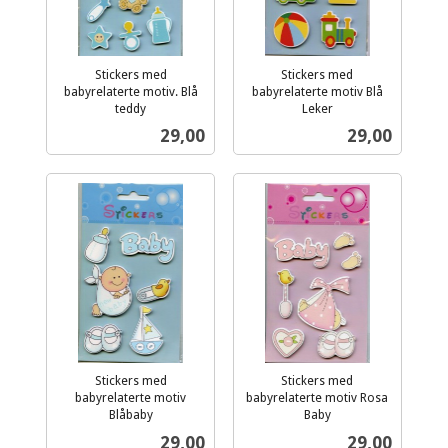
Stickers med
Stickers med
babyrelaterte motiv. Blå
babyrelaterte motiv Blå
teddy
Leker
inkl.
inkl.
Pris
Pris
29,00
29,00
mva.
mva.
Stickers med
Stickers med
babyrelaterte motiv
babyrelaterte motiv Rosa
Blåbaby
Baby
inkl.
inkl.
Pris
Pris
29,00
29,00