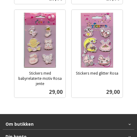
mva.
mva.
Stickers med
Stickers med glitter Rosa
inkl.
babyrelaterte motiv Rosa
jente
mva.
inkl.
Pris
Pris
29,00
29,00
mva.
Om butikken
Din konto