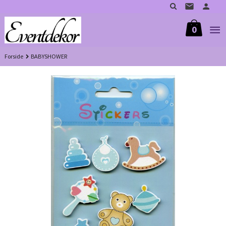
Gå
til
innholdet
0
Forside
BABYSHOWER