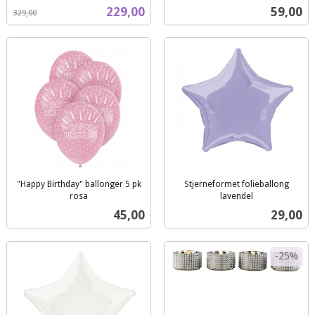
mva.
inkl.
Tilbud
Pris
229,00
59,00
329,00
mva.
"Happy Birthday" ballonger 5 pk
Stjerneformet folieballong
rosa
lavendel
inkl.
inkl.
Pris
Pris
45,00
29,00
mva.
mva.
-25%