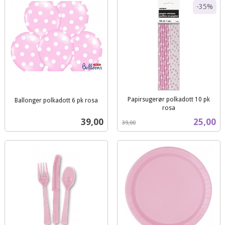
-35%
Papirsugerør polkadott 10 pk
Ballonger polkadott 6 pk rosa
rosa
inkl.
Rabatt
inkl.
mva.
Pris
Tilbud
39,00
25,00
39,00
mva.