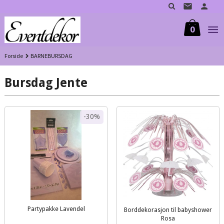
Gå
til
innholdet
0
Forside
BARNEBURSDAG
Bursdag Jente
-30%
Partypakke Lavendel
Borddekorasjon til babyshower
Rabatt
inkl.
Rosa