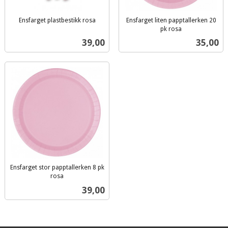
Ensfarget plastbestikk rosa
Ensfarget liten papptallerken 20
inkl.
pk rosa
inkl.
mva.
Pris
Pris
39,00
35,00
mva.
Ensfarget stor papptallerken 8 pk
rosa
inkl.
Pris
39,00
mva.