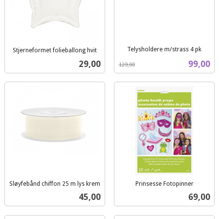
Telysholdere m/strass 4 pk
Stjerneformet folieballong hvit
Rabatt
inkl.
inkl.
Pris
Tilbud
29,00
99,00
129,00
mva.
mva.
Sløyfebånd chiffon 25 m lys krem
Prinsesse Fotopinner
inkl.
inkl.
Pris
Pris
45,00
69,00
mva.
mva.