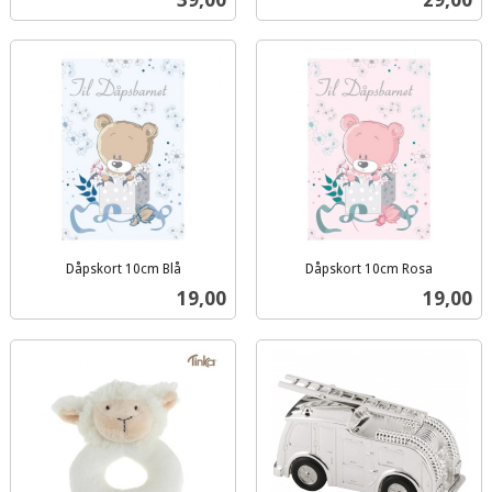
mva.
mva.
Dåpskort 10cm Blå
Dåpskort 10cm Rosa
inkl.
inkl.
Pris
Pris
19,00
19,00
mva.
mva.