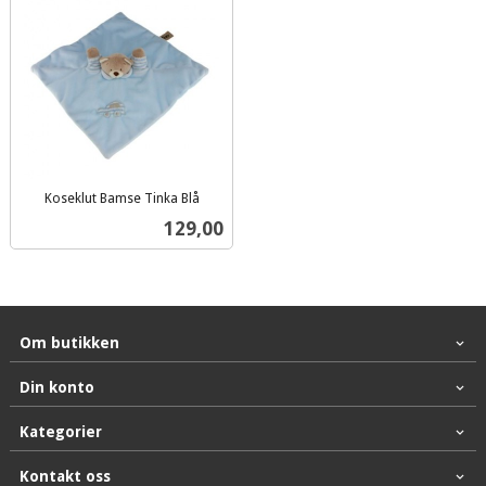
Koseklut Bamse Tinka Blå
inkl.
Pris
129,00
mva.
Om butikken
Din konto
Kategorier
Kontakt oss