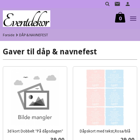
Gå
til
innholdet
0
Forside
DÅP & NAVNEFEST
Gaver til dåp & navnefest
3d kort Dobbelt "På dåpsdagen"
Dåpskort med tekst,Rosa/blå
inkl.
inkl.
Pris
Pris
39,00
29,00