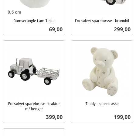
Bamserangle Lam Tinka
Forsølvet sparebøsse - brannbil
inkl.
inkl.
Pris
Pris
69,00
299,00
mva.
mva.
Forsølvet sparebøsse - traktor
Teddy - sparebøsse
inkl.
m/ henger
inkl.
mva.
Pris
Pris
399,00
199,00
mva.