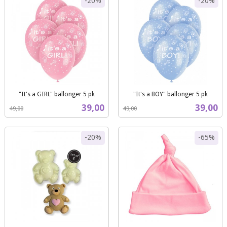
-20%
-20%
"It's a GIRL" ballonger 5 pk
"It's a BOY" ballonger 5 pk
Rabatt
inkl.
Rabatt
inkl.
Tilbud
Tilbud
39,00
39,00
49,00
49,00
mva.
mva.
-20%
-65%