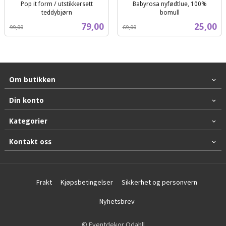
Pop it form / utstikkersett
Babyrosa nyfødtlue, 100%
teddybjørn
bomull
Rabatt
inkl.
Rabatt
inkl.
Tilbud
Tilbud
79,00
25,00
99,00
69,00
mva.
mva.
Om butikken
Din konto
Kategorier
Kontakt oss
Frakt
Kjøpsbetingelser
Sikkerhet og personvern
Nyhetsbrev
© Eventdekor Odahll