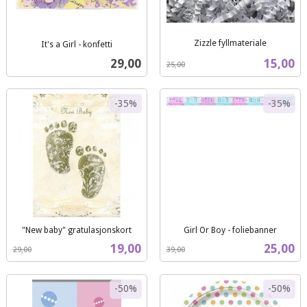
Zizzle fyllmateriale
It's a Girl - konfetti
Rabatt
inkl.
inkl.
Pris
Tilbud
29,00
15,00
25,00
mva.
mva.
-35%
-35%
"New baby" gratulasjonskort
Girl Or Boy - foliebanner
Rabatt
inkl.
Rabatt
inkl.
Tilbud
Tilbud
19,00
25,00
29,00
39,00
mva.
mva.
-50%
-50%