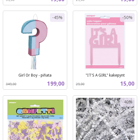
mva.
mva.
-45%
-50%
Girl Or Boy - piñata
"IT'S A GIRL" kakepynt
Rabatt
inkl.
Rabatt
inkl.
Tilbud
Tilbud
199,00
15,00
349,00
29,00
mva.
mva.
-40%