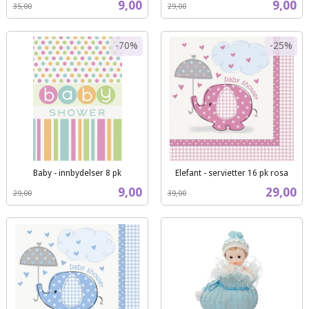
Tilbud
Tilbud
9,00
9,00
35,00
29,00
mva.
mva.
-70%
-25%
Baby - innbydelser 8 pk
Elefant - servietter 16 pk rosa
Rabatt
inkl.
Rabatt
inkl.
Tilbud
Tilbud
9,00
29,00
29,00
39,00
mva.
mva.