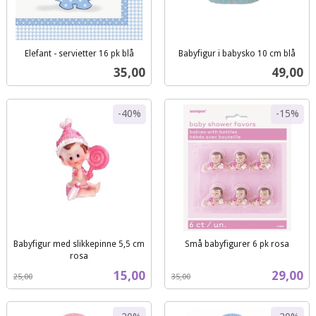
Elefant - servietter 16 pk blå
Babyfigur i babysko 10 cm blå
inkl.
inkl.
Pris
Pris
35,00
49,00
mva.
mva.
-40%
-15%
Babyfigur med slikkepinne 5,5 cm
Små babyfigurer 6 pk rosa
Rabatt
inkl.
rosa
Rabatt
inkl.
mva.
Tilbud
Tilbud
15,00
29,00
25,00
35,00
mva.