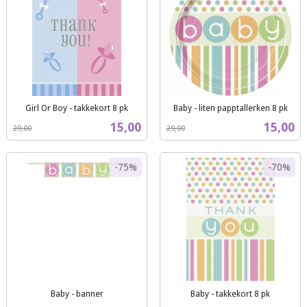
Girl Or Boy - takkekort 8 pk
Baby - liten papptallerken 8 pk
Rabatt
inkl.
Rabatt
inkl.
Tilbud
Tilbud
15,00
15,00
29,00
29,00
mva.
mva.
-75%
-70%
Baby - banner
Baby - takkekort 8 pk
Rabatt
inkl.
Rabatt
inkl.