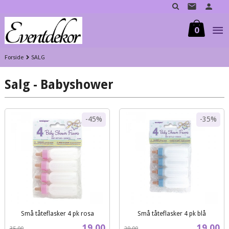
Gå
til
innholdet
0
Forside
SALG
Salg - Babyshower
-45%
-35%
Små tåteflasker 4 pk rosa
Små tåteflasker 4 pk blå
Rabatt
inkl.
Rabatt
inkl.
Tilbud
Tilbud
19,00
19,00
35,00
29,00