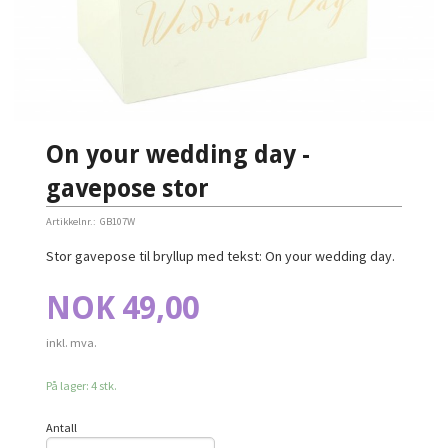
On your wedding day -
gavepose stor
Artikkelnr.:
GB107W
Stor gavepose til bryllup med tekst: On your wedding day.
Pris
NOK
49,00
inkl. mva.
På lager: 4 stk.
Antall