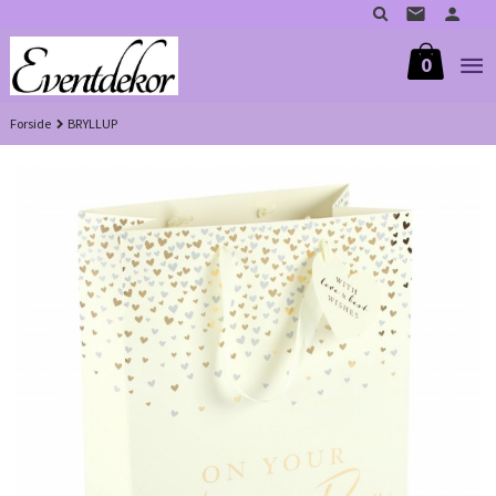
Gå
til
innholdet
0
Forside
BRYLLUP