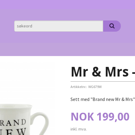
Mr & Mrs 
Artikkelnr.:
WG679W
Sett med "Brand new Mr & Mrs" 
Pris
NOK
199,00
inkl. mva.