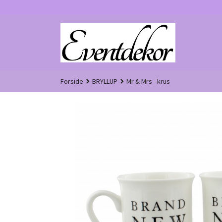
Gå
til
innholdet
Forside
BRYLLUP
Mr & Mrs - krus