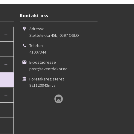
Kontakt oss
Adresse
Sletteløkka 45b
,
0597
OSLO
Telefon
41007344
E-postadresse
post@eventdekor.no
Foretaksregisteret
821120942mva