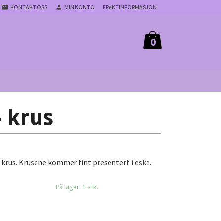
KONTAKT OSS
MIN KONTO
FRAKTINFORMASJON
0
- krus
krus. Krusene kommer fint presentert i eske.
På lager: 1 stk.