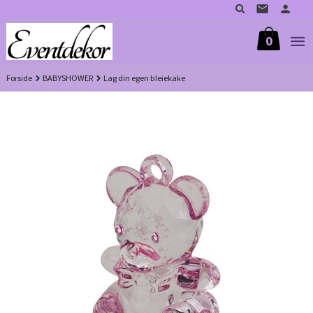
Gå
til
innholdet
0
Forside
BABYSHOWER
Lag din egen bleiekake