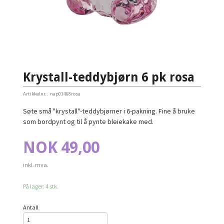
Krystall-teddybjørn 6 pk rosa
Artikkelnr.:
nap01468rosa
Søte små "krystall"-teddybjørner i 6-pakning. Fine å bruke
som bordpynt og til å pynte bleiekake med.
Pris
NOK
49,00
inkl. mva.
På lager: 4 stk.
Antall