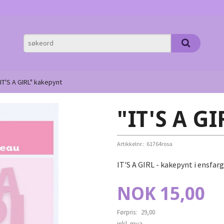
"IT'S A GIRL" kakepynt
"IT'S A G
Artikkelnr.:
61764rosa
IT'S A GIRL - kakepynt i ensfarg
Tilbud
NOK
15,00
Førpris:
29,00
Rabatt
inkl. mva.