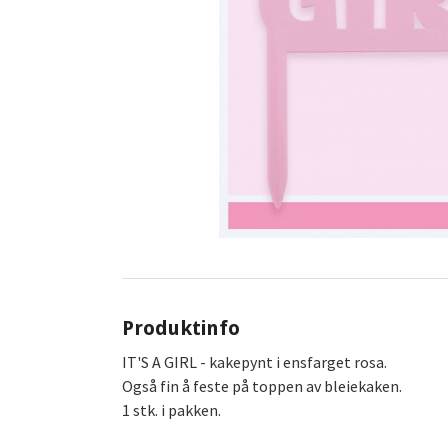
Produktinfo
IT'S A GIRL - kakepynt i ensfarget rosa.
Også fin å feste på toppen av bleiekaken.
1 stk. i pakken.