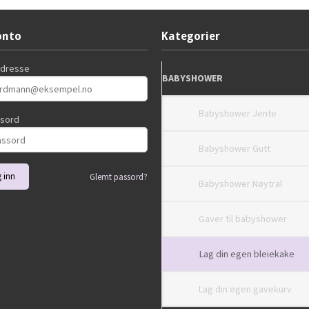
onto
Kategorier
adresse
BABYSHOWER
Babyshower Jente
ssord
Babyshower Gutt
Glemt passord?
Babyshower Nøytral
Gaver til babyshower
Lag din egen bleiekake
Lag din egen gavekurv