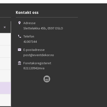
Kontakt oss
Adresse
Sletteløkka 45b
,
0597
OSLO
Telefon
41007344
E-postadresse
post@eventdekor.no
Foretaksregisteret
821120942mva