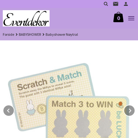
Gå
til
innholdet
0
Forside
BABYSHOWER
Babyshower Nøytral
Prev
N