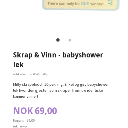
Skrap & Vinn - babyshower
lek
Artikkelnr.:
nap05431miffy
Miffy skrapelodd i 10-pakning. Enkel og gøy babyshower
lek hvor den gjesten som skraper frem tre identiske
kaniner vinner!
Tilbud
NOK
69,00
Førpris:
79,00
Rabatt
inkl. mva.