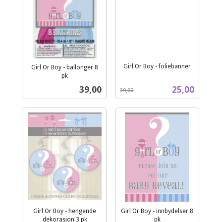
Girl Or Boy - foliebanner
Girl Or Boy - ballonger 8
Rabatt
inkl.
pk
mva.
inkl.
Pris
Tilbud
39,00
25,00
39,00
mva.
Girl Or Boy - hengende
Girl Or Boy - innbydelser 8
dekorasjon 3 pk
pk