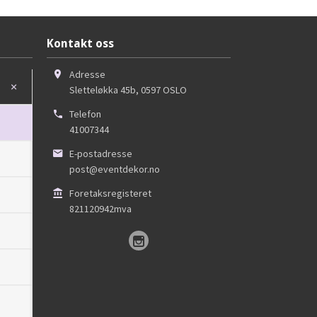
Kontakt oss
Adresse
Sletteløkka 45b
,
0597
OSLO
Telefon
41007344
E-postadresse
post@eventdekor.no
Foretaksregisteret
821120942mva