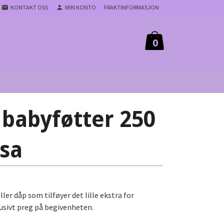
KONTAKT OSS
MIN KONTO
FRAKTINFORMASJON
0
 babyføtter 250
osa
ler dåp som tilføyer det lille ekstra for
lusivt preg på begivenheten.