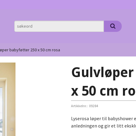
løper babyføtter 250 x 50 cm rosa
Gulvløper
x 50 cm r
Artikkelnr.:
09284
Lyserosa løper til babyshower el
anledningen og gir et litt eksk