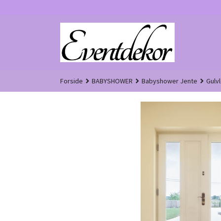
Gå
til
innholdet
Forside
BABYSHOWER
Babyshower Jente
Gulv