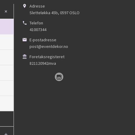
Adresse
Sletteløkka 45b
,
0597
OSLO
Telefon
41007344
E-postadresse
post@eventdekor.no
Foretaksregisteret
821120942mva