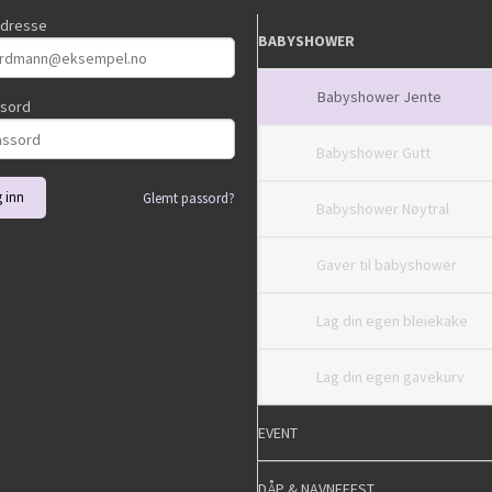
adresse
BABYSHOWER
Babyshower Jente
ssord
Babyshower Gutt
Glemt passord?
Babyshower Nøytral
Gaver til babyshower
Lag din egen bleiekake
Lag din egen gavekurv
EVENT
DÅP & NAVNEFEST