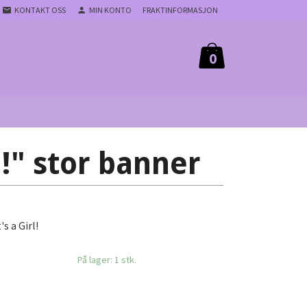
KONTAKT OSS
MIN KONTO
FRAKTINFORMASJON
0
rl!" stor banner
s a Girl!
På lager: 1 stk.