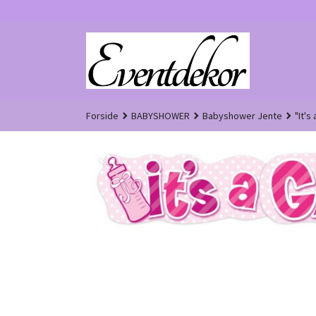
Gå
til
innholdet
Forside
BABYSHOWER
Babyshower Jente
"It's