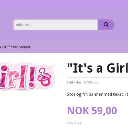
 a Girl!" stor banner
"It's a Gi
Artikkelnr.:
90508rosa
Stor og fin banner med tekst: It'
Pris
NOK
59,00
inkl. mva.