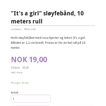
"It's a girl" sløyfebånd, 10
meters rull
Artikkelnr.:
TRP12-1-081
Hvitt sløyfebånd med rosa hjerter og tekst: It's a girl.
Båndet er 1,2 cm bredt. Prisen er for en hel rull på 10
meter.
Tilbud
NOK
19,00
Førpris:
39,00
Rabatt
inkl. mva.
På lager: 42 stk.
Antall