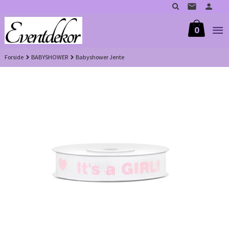
Gå
til
innholdet
0
Forside
BABYSHOWER
Babyshower Jente