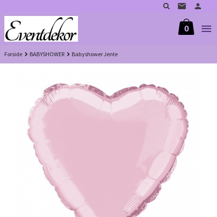
Gå
til
innholdet
0
Forside
BABYSHOWER
Babyshower Jente