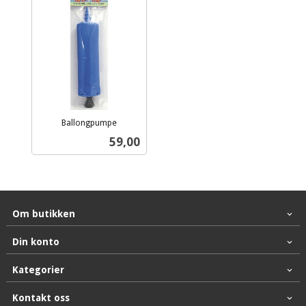
Ballongpumpe
inkl.
Pris
59,00
mva.
Om butikken
Din konto
Kategorier
Kontakt oss