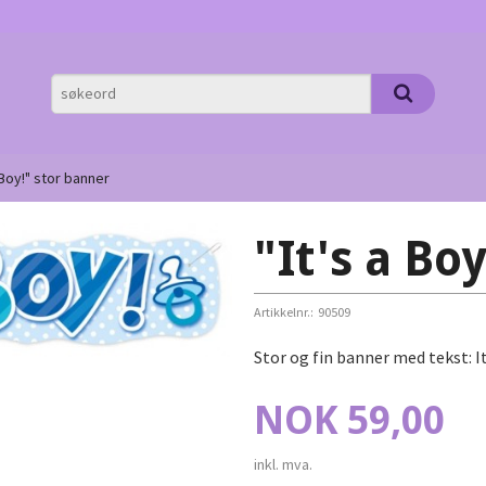
a Boy!" stor banner
"It's a Bo
Artikkelnr.:
90509
Stor og fin banner med tekst: I
Pris
NOK
59,00
inkl. mva.