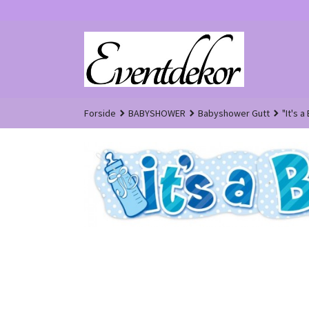
Gå
til
innholdet
Forside
BABYSHOWER
Babyshower Gutt
"It's 