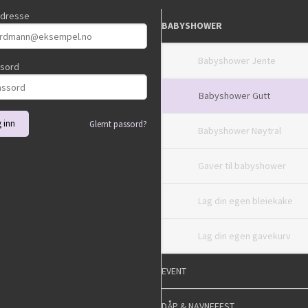
adresse
BABYSHOWER
Babyshower Jente
ssord
Babyshower Gutt
Glemt passord?
Babyshower Nøytral
Gaver til babyshower
Lag din egen bleiekake
Lag din egen gavekurv
EVENT
DÅP & NAVNEFEST