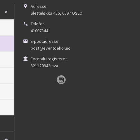
Adresse
Sletteløkka 45b
,
0597
OSLO
Telefon
41007344
E-postadresse
post@eventdekor.no
Foretaksregisteret
821120942mva