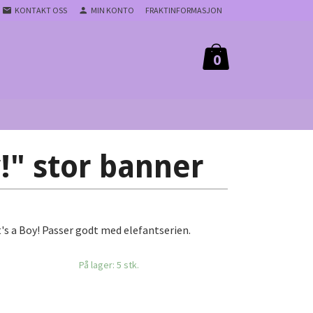
KONTAKT OSS
MIN KONTO
FRAKTINFORMASJON
0
y!" stor banner
t's a Boy! Passer godt med elefantserien.
På lager: 5 stk.